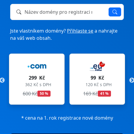
Název domény k registraci nebo převodu
Jste vlastníkem domény?
Přihlaste se
a nahrajte
na váš web obsah.
č
99 Kč
275 Kč
 DPH
120 Kč s DPH
333 Kč s DPH
169 Kč
299 Kč
 %
41 %
8 %
* cena na 1. rok registrace nové domény