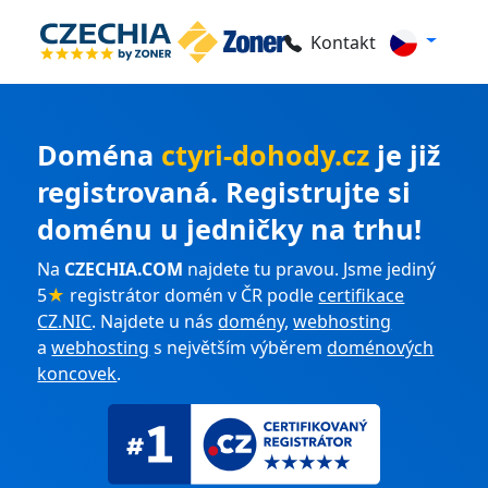
Kontakt
Doména
ctyri-dohody.cz
je již
registrovaná. Registrujte si
doménu u jedničky na trhu!
Na
CZECHIA.COM
najdete tu pravou. Jsme jediný
5
★
registrátor domén v ČR podle
certifikace
CZ.NIC
. Najdete u nás
domény
,
webhosting
a
webhosting
s největším výběrem
doménových
koncovek
.